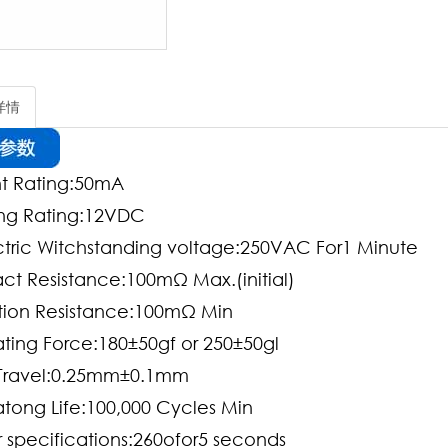
详情
t Rating:50mA
ng Rating:12VDC
ctric Witchstanding voltage:250VAC For1 Minute
ct Resistance:100mΩ Max.(initial)
ation Resistance:100mΩ Min
ting Force:180±50gf or 250±50gl
 Travel:0.25mm±0.1mm
tong Life:100,000 Cycles Min
r specifications:260ofor5 seconds