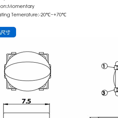
ion:Momentary
ting Temerature:-20℃~+70℃