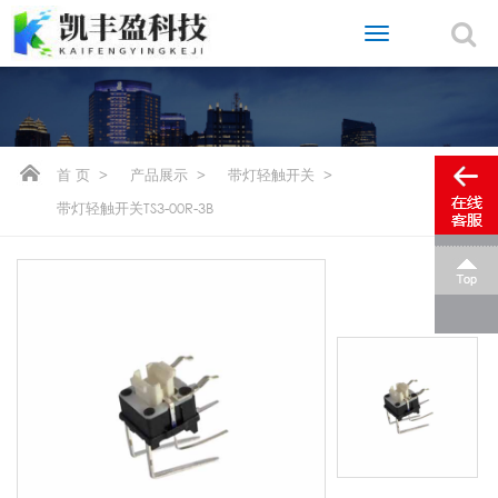
首 页
>
产品展示
>
带灯轻触开关
>
带灯轻触开关TS3-00R-3B