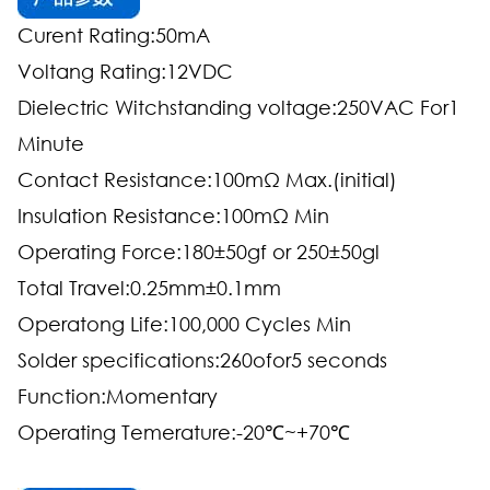
Curent Rating:50mA
Voltang Rating:12VDC
Dielectric Witchstanding voltage:250VAC For1
Minute
Contact Resistance:100mΩ Max.(initial)
Insulation Resistance:100mΩ Min
Operating Force:180±50gf or 250±50gl
Total Travel:0.25mm±0.1mm
Operatong Life:100,000 Cycles Min
Solder specifications:260ofor5 seconds
Function:Momentary
Operating Temerature:-20℃~+70℃